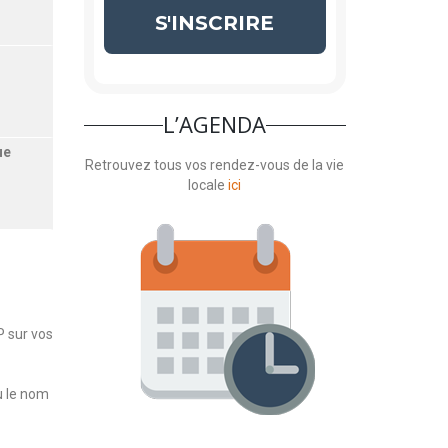
En savoir plus
L’AGENDA
ue
Retrouvez tous vos rendez-vous de la vie
locale
ici
s de
P sur vos
u le nom