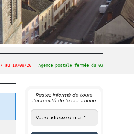
ue
08/26
Agence postale fermée du 03/08 au 14/08/2026
s de
Restez informé de toute
DIVERS
l’actualité de la commune
0 plastique dans la
bioborne
Nous retrouvons énormément de sacs dans
les biobornes, que ce soit des sacs en
plastique « biodégradables » (ils ne le sont…