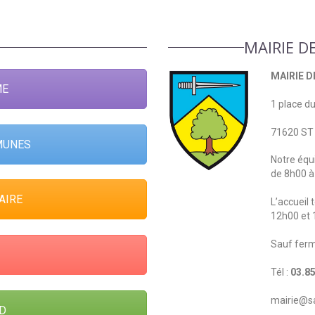
MAIRIE D
AVIS Rte
MAIRIE D
ME
1 place 
71620 ST
MUNES
Notre équ
de 8h00 à
AIRE
L’accueil
12h00 et 
Sauf ferm
Tél :
03.85
mairie@sa
D