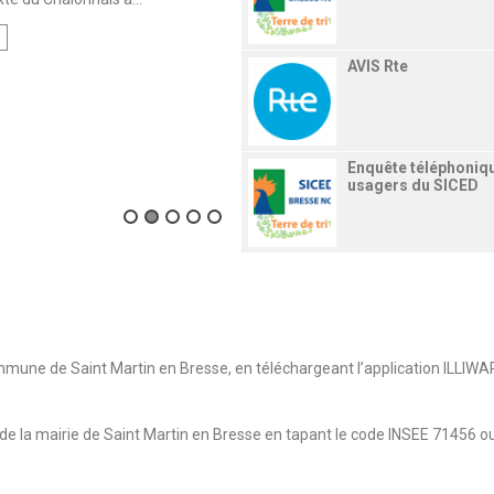
AVIS Rte
Enquête téléphoniq
usagers du SICED
Destruction des nid
frelon asiatique…
mmune de Saint Martin en Bresse, en téléchargeant l’application ILLIWA
Objectif ZAN Zéro
Artification Nette
on de la mairie de Saint Martin en Bresse en tapant le code INSEE 71456 o
0 plastique dans la
bioborne