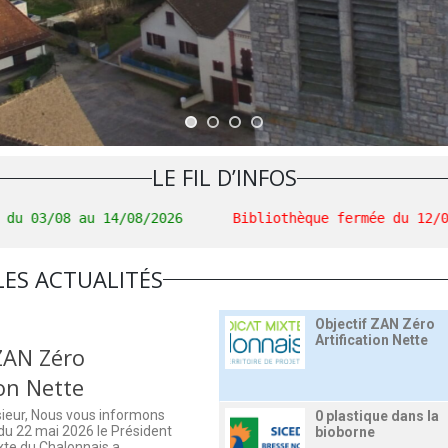
AVIS Rte
Enquête téléphoniq
usagers du SICED
LE FIL D’INFOS
 au 14/08/2026
Bibliothèque fermée du 12/07 au 18/
Destruction des nid
frelon asiatique…
LES ACTUALITÉS
Objectif ZAN Zéro
Artification Nette
 ZAN Zéro
ion Nette
eur, Nous vous informons
0 plastique dans la
 du 22 mai 2026 le Président
bioborne
xte du Chalonnais a…