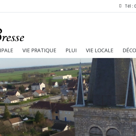
Tél : 
IPALE
VIE PRATIQUE
PLUI
VIE LOCALE
DÉCO
Objectif ZAN Zéro
Artification Nette
0 plastique dans la
bioborne