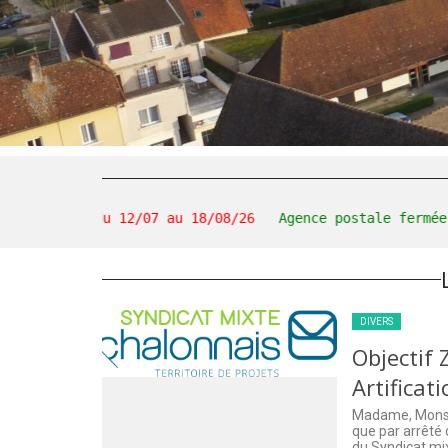
ée du 12/07 au 18/08/26
Agence postale fermée du 03/08
DIVERS
s de
Objectif
nee
Artificat
Madame, Monsi
que par arrêté
eil
du Syndicat mi