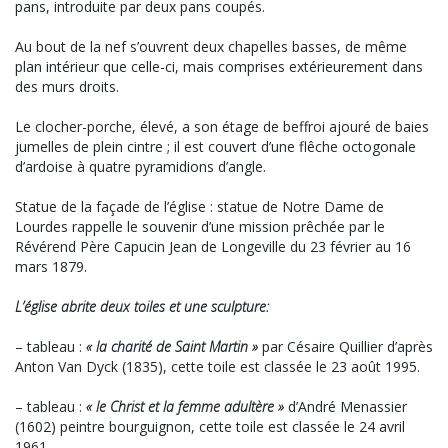
pans, introduite par deux pans coupés.
Au bout de la nef s’ouvrent deux chapelles basses, de même
plan intérieur que celle-ci, mais comprises extérieurement dans
des murs droits.
Le clocher-porche, élevé, a son étage de beffroi ajouré de baies
jumelles de plein cintre ; il est couvert d’une flêche octogonale
d’ardoise à quatre pyramidions d’angle.
Statue de la façade de l’église : statue de Notre Dame de
Lourdes rappelle le souvenir d’une mission prêchée par le
Révérend Père Capucin Jean de Longeville du 23 février au 16
mars 1879.
L’église abrite deux toiles et une sculpture:
– tableau :
« la charité de Saint Martin »
par Césaire Quillier d’après
Anton Van Dyck (1835), cette toile est classée le 23 août 1995.
– tableau :
« le Christ et la femme adultère »
d’André Menassier
(1602) peintre bourguignon, cette toile est classée le 24 avril
1961.